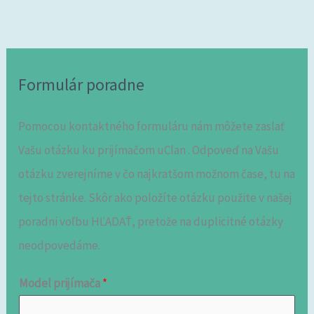
Formulár poradne
Pomocou kontaktného formuláru nám môžete zaslať
Vašu otázku ku prijímačom uClan . Odpoveď na Vašu
otázku zverejníme v čo najkratšom možnom čase, tu na
tejto stránke. Skôr ako položíte otázku použite v našej
poradni voľbu HĽADAŤ, pretože na duplicitné otázky
neodpovedáme.
Model prijímača
*