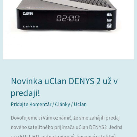
už
v
predaji!
Novinka uClan DENYS 2 už v
predaji!
Pridajte Komentár
/
Články
/
Uclan
Dovoľujeme si Vám oznámiť, že sme zahájili predaj
nového satelitného prijímača uClan DENYS2. Jedná
sa o FULL HD, jednotunerový, linuxový satelitný