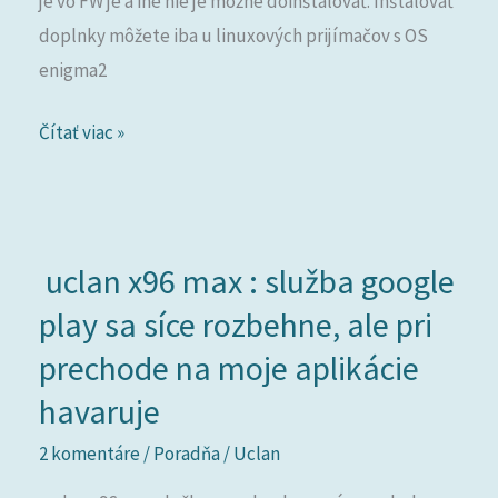
je vo FW je a iné nie je možné doinštalovať. Inštalovať
s2
doplnky môžete iba u linuxových prijímačov s OS
?
enigma2
Čítať viac »
uclan
uclan x96 max : služba google
x96
play sa síce rozbehne, ale pri
max
:
prechode na moje aplikácie
služba
havaruje
google
2 komentáre
/
Poradňa
/
Uclan
play
sa