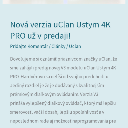
PRO
už
Nová verzia uClan Ustym 4K
v
predaji!
PRO už v predaji!
Pridajte Komentár
/
Články
/
Uclan
Dovoľujeme si oznámiť priaznivcom značky uClan, že
sme zahájili predaj novej V3 modelu uClan Ustym 4K
PRO. Hardvérovo sa nelíši od svojho predchodcu.
Jediný rozdiel je že je dodávaný s kvalitnejším
prémiovým diaľkovým ovládaním. Verzia V3
prináša vylepšený diaľkový ovládač, ktorý má lepšiu
smerovosť, väčší dosah, lepšiu spoľahlivosť a v
neposlednom rade aj možnosť naprogramovania pre