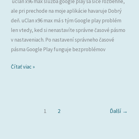
uclan x96 max služba google play sa síce rozbehne,
síce
ale pri prechode na moje aplikácie havaruje Dobrý
rozbehne,
deň. uClan x96 max má s tým Google play problém
ale
len vtedy, ked si nenastavíte správne časové pásmo
pri
v nastaveniach. Po nastavení správneho časové
prechode
pásma Google Play funguje bezproblémov
na
moje
Čítať viac »
aplikácie
havaruje
1
2
Ďalší
→