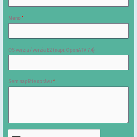
Meno
*
OS verzia / verzia E2 (napr. OpenATV 7.4)
Sem napíšte správu
*