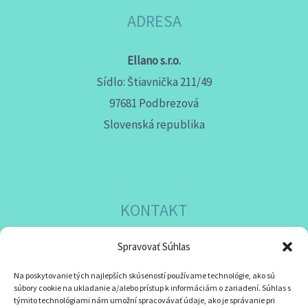
ADRESA
Ellano s.r.o.
Sídlo: Štiavnička 211/49
97681 Podbrezová
Slovenská republika
KONTAKT
Spravovať Súhlas
Mobil:
+421911072878
Mobil:
+421908072878
Na poskytovanie tých najlepších skúseností používame technológie, ako sú
súbory cookie na ukladanie a/alebo prístup k informáciám o zariadení. Súhlas s
týmito technológiami nám umožní spracovávať údaje, ako je správanie pri