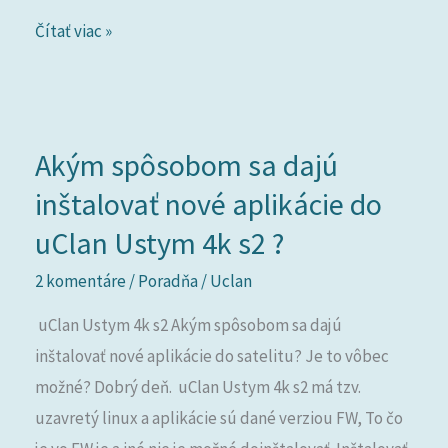
Čítať viac »
Akým
Akým spôsobom sa dajú
spôsobom
inštalovať nové aplikácie do
sa
dajú
uClan Ustym 4k s2 ?
inštalovať
2 komentáre
/
Poradňa
/
Uclan
nové
aplikácie
uClan Ustym 4k s2 Akým spôsobom sa dajú
do
inštalovať nové aplikácie do satelitu? Je to vôbec
uClan
možné? Dobrý deň. uClan Ustym 4k s2 má tzv.
Ustym
uzavretý linux a aplikácie sú dané verziou FW, To čo
4k