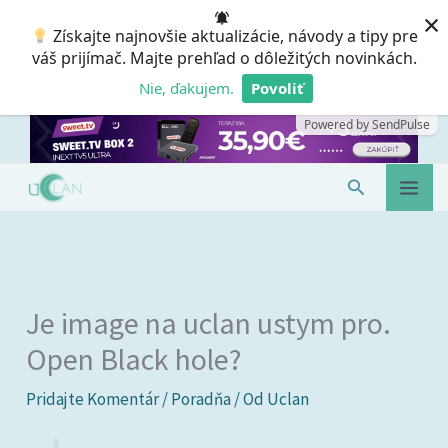
Preskočiť
×
Získajte najnovšie aktualizácie, návody a tipy pre
na
váš prijímač. Majte prehľad o dôležitých novinkách.
obsah
Nie, ďakujem.
Povoliť
Powered by SendPulse
Hľadať
Je image na uclan ustym pro.
Open Black hole?
Pridajte Komentár
/
Poradňa
/ Od
Uclan