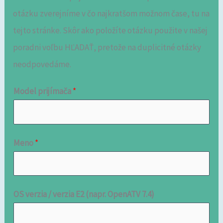
otázku zverejníme v čo najkratšom možnom čase, tu na
tejto stránke. Skôr ako položíte otázku použite v našej
poradni voľbu HĽADAŤ, pretože na duplicitné otázky
neodpovedáme.
Model prijímača
*
Meno
*
OS verzia / verzia E2 (napr. OpenATV 7.4)