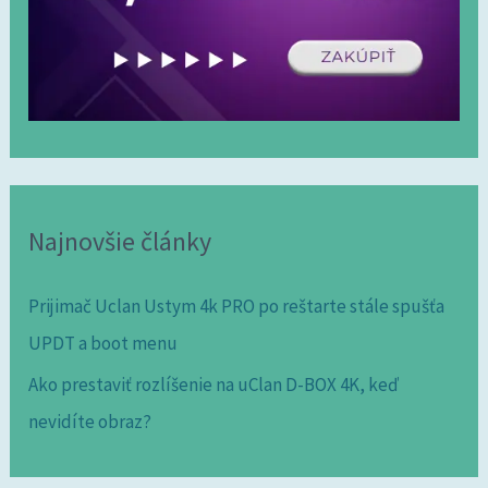
Najnovšie články
Prijimač Uclan Ustym 4k PRO po reštarte stále spušťa
UPDT a boot menu
Ako prestaviť rozlíšenie na uClan D-BOX 4K, keď
nevidíte obraz?