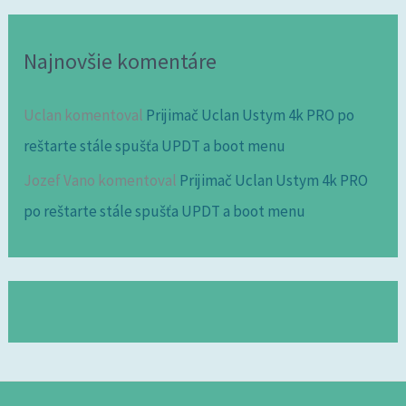
Najnovšie komentáre
Uclan
komentoval
Prijimač Uclan Ustym 4k PRO po
reštarte stále spušťa UPDT a boot menu
Jozef Vano
komentoval
Prijimač Uclan Ustym 4k PRO
po reštarte stále spušťa UPDT a boot menu