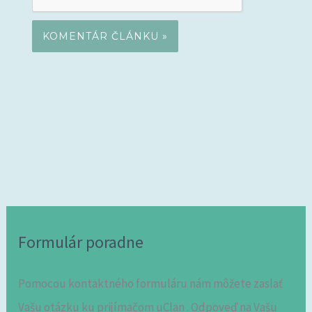
Formulár poradne
Pomocou kontaktného formuláru nám môžete zaslať
Vašu otázku ku prijímačom uClan . Odpoveď na Vašu