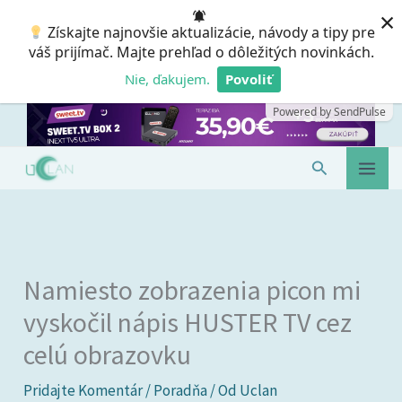
Preskočiť
×
Získajte najnovšie aktualizácie, návody a tipy pre
na
váš prijímač. Majte prehľad o dôležitých novinkách.
obsah
Nie, ďakujem.
Povoliť
Powered by SendPulse
Hľadať
Namiesto zobrazenia picon mi
vyskočil nápis HUSTER TV cez
celú obrazovku
Pridajte Komentár
/
Poradňa
/ Od
Uclan