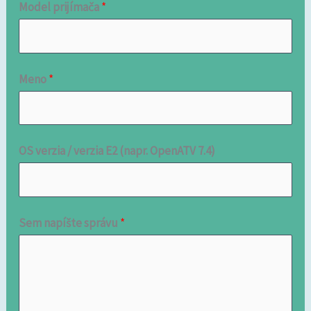
Model prijímača
*
Meno
*
OS verzia / verzia E2 (napr. OpenATV 7.4)
Sem napíšte správu
*