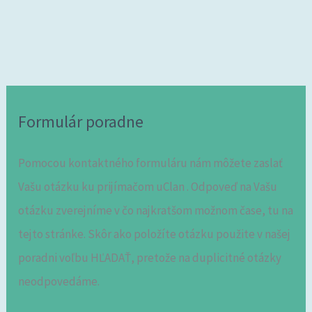
Formulár poradne
Pomocou kontaktného formuláru nám môžete zaslať
Vašu otázku ku prijímačom uClan . Odpoveď na Vašu
otázku zverejníme v čo najkratšom možnom čase, tu na
tejto stránke. Skôr ako položíte otázku použite v našej
poradni voľbu HĽADAŤ, pretože na duplicitné otázky
neodpovedáme.