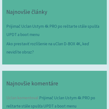
Najnovšie články
Prijimač Uclan Ustym 4k PRO po reštarte stále spušťa
UPDT a boot menu
Ako prestaviť rozlíšenie na uClan D-BOX 4K, keď
nevidíte obraz?
Najnovšie komentáre
Uclan
komentoval
Prijimač Uclan Ustym 4k PRO po
reštarte stále spušťa UPDT a boot menu