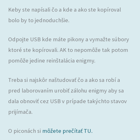
Keby ste napísali čo a kde a ako ste kopíroval
bolo by to jednoduchšie.
Odpojte USB kde máte pikony a vymažte súbory
ktoré ste kopírovali. AK to nepomôže tak potom
pomôže jedine reinštalácia enigmy.
Treba si najskôr naštudovať čo a ako sa robí a
pred laborovaním urobiť zálohu enigmy aby sa
dala obnoviť cez USB v prípade takýchto stavov
prijímača.
O piconách si
môžete prečítať TU.