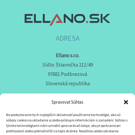
ADRESA
Ellano s.r.o.
Sídlo: Štiavnička 211/49
97681 Podbrezová
Slovenská republika
Spravovať Súhlas
Na poskytovanie tých najlepších skúseností používame technológie, ako sú
KONTAKT
súbory cookie na ukladanie a/alebo prístup k informáciám o zariadení. Súhlas s
týmito technológiami nám umožní spracovávať údaje, ako je správanie pri
prehliadaní alebo jedinečné ID na tejto stránke. Nesúhlas alebo odvolanie