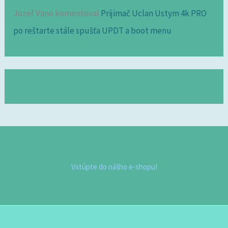
Jozef Vano
komentoval
Prijimač Uclan Ustym 4k PRO
po reštarte stále spušťa UPDT a boot menu
Vstúpte do nášho e-shopu!