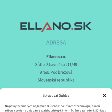
ADRESA
Ellano s.r.o.
Sídlo: Štiavnička 211/49
97681 Podbrezová
Slovenská republika
Spravovať Súhlas
Na poskytovanie tých najlepších skúseností používame technológie, ako sú
KONTAKT
súbory cookie na ukladanie a/alebo prístup k informáciám o zariadení. Súhlas s