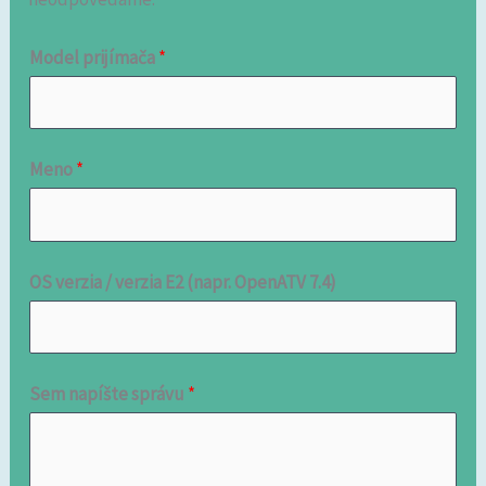
Model prijímača
*
Meno
*
OS verzia / verzia E2 (napr. OpenATV 7.4)
Sem napíšte správu
*