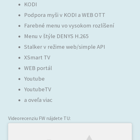
KODI
Podpora myši v KODI a WEB OTT
Farebné menu vo vysokom rozlíšení
Menu v štýle DENYS H.265
Stalker v režime web/simple API
XSmart TV
WEB portál
Youtube
YoutubeTV
a oveľa viac
Videorecenziu FW nájdete TU: