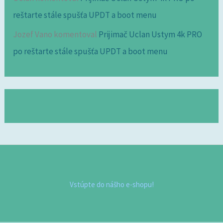
reštarte stále spušťa UPDT a boot menu
Jozef Vano
komentoval
Prijimač Uclan Ustym 4k PRO
po reštarte stále spušťa UPDT a boot menu
Vstúpte do nášho e-shopu!