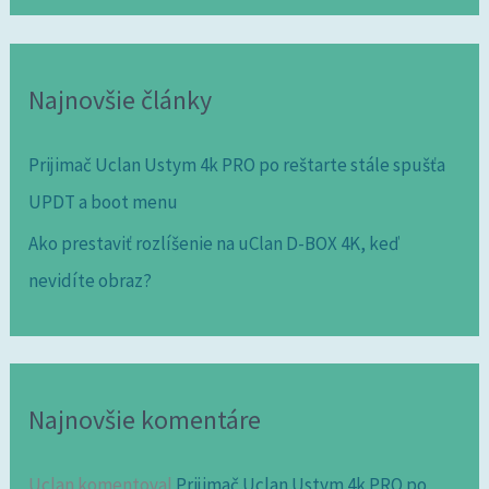
Najnovšie články
Prijimač Uclan Ustym 4k PRO po reštarte stále spušťa
UPDT a boot menu
Ako prestaviť rozlíšenie na uClan D-BOX 4K, keď
nevidíte obraz?
Najnovšie komentáre
Uclan
komentoval
Prijimač Uclan Ustym 4k PRO po