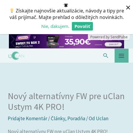
Preskočiť
×
Získajte najnovšie aktualizácie, návody a tipy pre
na
váš prijímač. Majte prehľad o dôležitých novinkách.
obsah
Nie, ďakujem.
Povoliť
Powered by SendPulse
Hľadať
Nový alternatívny FW pre uClan
Ustym 4K PRO!
Pridajte Komentár
/
Články
,
Poradňa
/ Od
Uclan
Nový alternatívny FW pre uClan Ustym 4K PRO!