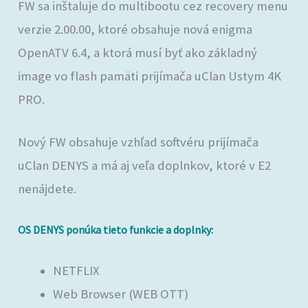
FW sa inštaluje do multibootu cez recovery menu
verzie 2.00.00, ktoré obsahuje nová enigma
OpenATV 6.4, a ktorá musí byť ako základný
image vo flash pamäti prijímača uClan Ustym 4K
PRO.
Nový FW obsahuje vzhľad softvéru prijímača
uClan DENYS a má aj veľa doplnkov, ktoré v E2
nenájdete.
OS DENYS ponúka tieto funkcie a doplnky:
NETFLIX
Web Browser (WEB OTT)