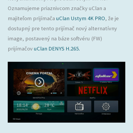
Oznamujeme priaznivcom značky uClan a
majiteľom prijímača
uClan Ustym 4K PRO
, že je
dostupný pre tento prijímač nový alternatívny
image, postavený na báze softvéru (FW)
prijímačov
uClan DENYS H.265.