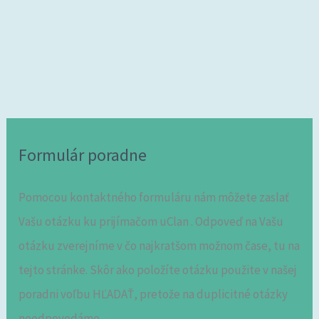
Formulár poradne
Pomocou kontaktného formuláru nám môžete zaslať
Vašu otázku ku prijímačom uClan . Odpoveď na Vašu
otázku zverejníme v čo najkratšom možnom čase, tu na
tejto stránke. Skôr ako položíte otázku použite v našej
poradni voľbu HĽADAŤ, pretože na duplicitné otázky
neodpovedáme.