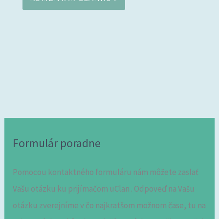
Formulár poradne
Pomocou kontaktného formuláru nám môžete zaslať
Vašu otázku ku prijímačom uClan . Odpoveď na Vašu
otázku zverejníme v čo najkratšom možnom čase, tu na