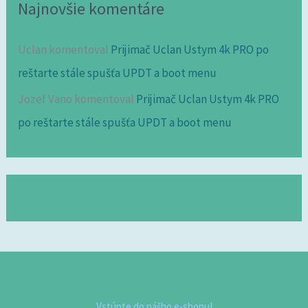
Najnovšie komentáre
Uclan
komentoval
Prijimač Uclan Ustym 4k PRO po
reštarte stále spušťa UPDT a boot menu
Jozef Vano
komentoval
Prijimač Uclan Ustym 4k PRO
po reštarte stále spušťa UPDT a boot menu
Vstúpte do nášho e-shopu!