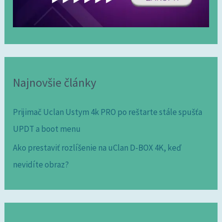
Najnovšie články
Prijimač Uclan Ustym 4k PRO po reštarte stále spušťa
UPDT a boot menu
Ako prestaviť rozlíšenie na uClan D-BOX 4K, keď
nevidíte obraz?