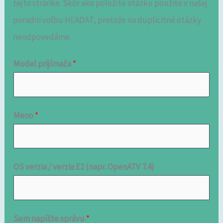
tejto stránke. Skôr ako položíte otázku použite v našej
poradni voľbu HĽADAŤ, pretože na duplicitné otázky
neodpovedáme.
Model prijímača
*
Meno
*
OS verzia / verzia E2 (napr. OpenATV 7.4)
Sem napíšte správu
*