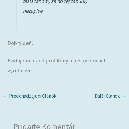
fastscanom, sa do tej tabulky
nezapise.
Dobrý deň.
Evidujeme dané problémy a posunieme ich
výrobcovi.
←
Predchádzajúci Článok
Ďalší Článok
→
Pridajte Komentár