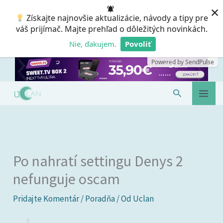
Preskočiť
×
Získajte najnovšie aktualizácie, návody a tipy pre
na
váš prijímač. Majte prehľad o dôležitých novinkách.
obsah
Nie, ďakujem.
Povoliť
Powered by SendPulse
Hľadať
Po nahratí settingu Denys 2
nefunguje oscam
Pridajte Komentár
/
Poradňa
/ Od
Uclan