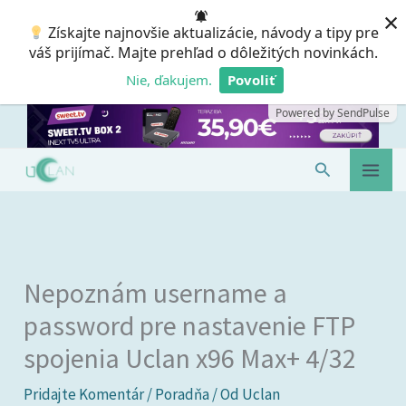
Preskočiť
×
Získajte najnovšie aktualizácie, návody a tipy pre
na
váš prijímač. Majte prehľad o dôležitých novinkách.
obsah
Nie, ďakujem.
Povoliť
Powered by SendPulse
Hľadať
Nepoznám username a
password pre nastavenie FTP
spojenia Uclan x96 Max+ 4/32
Pridajte Komentár
/
Poradňa
/ Od
Uclan