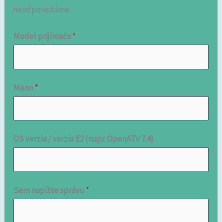
neodpovedáme.
Model prijímača
*
Meno
*
OS verzia / verzia E2 (napr. OpenATV 7.4)
Sem napíšte správu
*