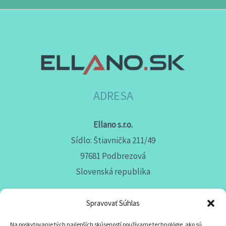
ADRESA
Ellano s.r.o.
Sídlo: Štiavnička 211/49
97681 Podbrezová
Slovenská republika
Spravovať Súhlas
Na poskytovanie tých najlepších skúseností používame technológie, ako sú