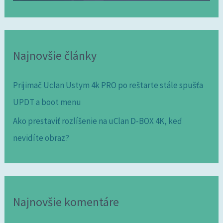
Najnovšie články
Prijimač Uclan Ustym 4k PRO po reštarte stále spušťa
UPDT a boot menu
Ako prestaviť rozlíšenie na uClan D-BOX 4K, keď
nevidíte obraz?
Najnovšie komentáre