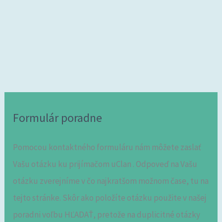
Formulár poradne
Pomocou kontaktného formuláru nám môžete zaslať
Vašu otázku ku prijímačom uClan . Odpoveď na Vašu
otázku zverejníme v čo najkratšom možnom čase, tu na
tejto stránke. Skôr ako položíte otázku použite v našej
poradni voľbu HĽADAŤ, pretože na duplicitné otázky