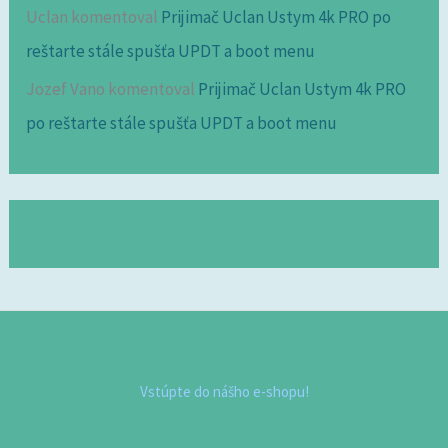
Uclan
komentoval
Prijimač Uclan Ustym 4k PRO po
reštarte stále spušťa UPDT a boot menu
Jozef Vano
komentoval
Prijimač Uclan Ustym 4k PRO
po reštarte stále spušťa UPDT a boot menu
Vstúpte do nášho e-shopu!