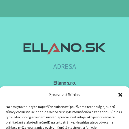
ADRESA
Ellano s.r.o.
Sídlo: Štiavnička 211/49
Spravovať Súhlas
97681 Podbrezová
Na poskytovanie tých najlepších skúseností používame technológie, ako sú
Slovenská republika
súbory cookie na ukladanie a/alebo prístup k informáciám o zariadení. Súhlas s
týmito technológiami nám umožní spracovávať údaje, ako je správanie pri
prehliadaní alebo jedinečné ID na tejto stránke. Nesúhlas alebo odvolanie
súhlasu môže nepriaznivo ovplyvniť určité vlastnosti a funkcie.