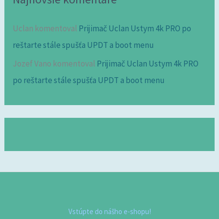
Uclan
komentoval
Prijimač Uclan Ustym 4k PRO po
reštarte stále spušťa UPDT a boot menu
Jozef Vano
komentoval
Prijimač Uclan Ustym 4k PRO
po reštarte stále spušťa UPDT a boot menu
Vstúpte do nášho e-shopu!