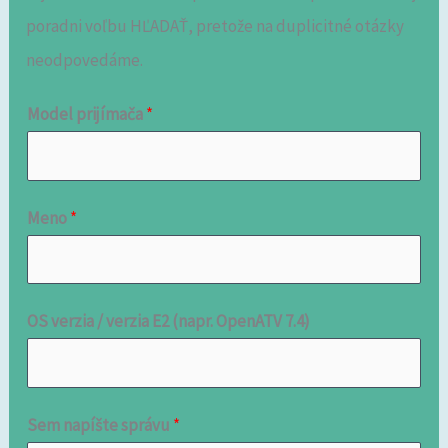
poradni voľbu HĽADAŤ, pretože na duplicitné otázky
neodpovedáme.
Model prijímača
*
Meno
*
OS verzia / verzia E2 (napr. OpenATV 7.4)
Sem napíšte správu
*