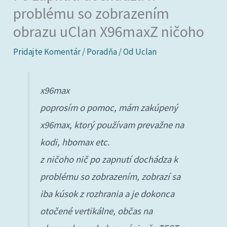
problému so zobrazením
obrazu uClan X96maxZ ničoho
Pridajte Komentár
/
Poradňa
/ Od
Uclan
x96max
poprosím o pomoc, mám zakúpený
x96max, ktorý používam prevažne na
kodi, hbomax etc.
z ničoho nič po zapnutí dochádza k
problému so zobrazením, zobrazí sa
iba kúsok z rozhrania a je dokonca
otočené vertikálne, občas na