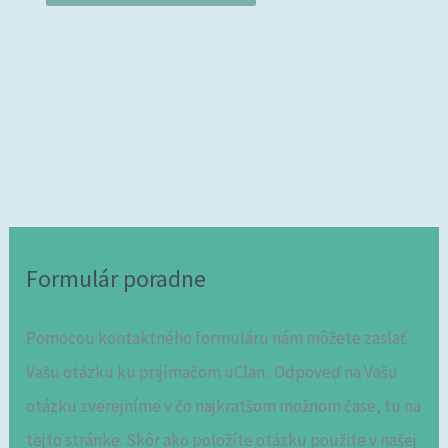
Formulár poradne
Pomocou kontaktného formuláru nám môžete zaslať
Vašu otázku ku prijímačom uClan . Odpoveď na Vašu
otázku zverejníme v čo najkratšom možnom čase, tu na
tejto stránke. Skôr ako položíte otázku použite v našej