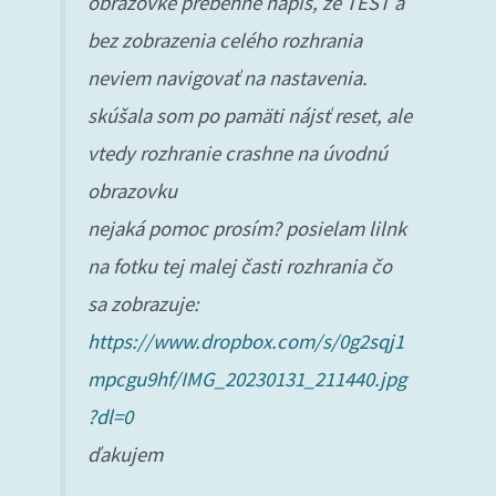
obrazovke prebehne nápis, že TEST a
bez zobrazenia celého rozhrania
neviem navigovať na nastavenia.
skúšala som po pamäti nájsť reset, ale
vtedy rozhranie crashne na úvodnú
obrazovku
nejaká pomoc prosím? posielam lilnk
na fotku tej malej časti rozhrania čo
sa zobrazuje:
https://www.dropbox.com/s/0g2sqj1
mpcgu9hf/IMG_20230131_211440.jpg
?dl=0
ďakujem