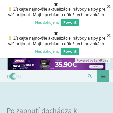
Preskočiť
×
Získajte najnovšie aktualizácie, návody a tipy pre
na
váš prijímač. Majte prehľad o dôležitých novinkách.
obsah
Nie, ďakujem.
Povoliť
Powered by SendPulse
×
Získajte najnovšie aktualizácie, návody a tipy pre
váš prijímač. Majte prehľad o dôležitých novinkách.
Nie, ďakujem.
Povoliť
Powered by SendPulse
Hľadať
Po zapnutí dochádza k