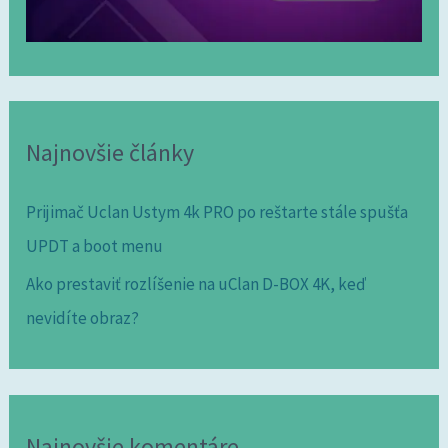
Najnovšie články
Prijimač Uclan Ustym 4k PRO po reštarte stále spušťa
UPDT a boot menu
Ako prestaviť rozlíšenie na uClan D-BOX 4K, keď
nevidíte obraz?
Najnovšie komentáre