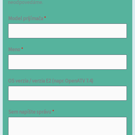
neodpovedáme.
Model prijímača
*
Meno
*
OS verzia / verzia E2 (napr. OpenATV 7.4)
Sem napíšte správu
*