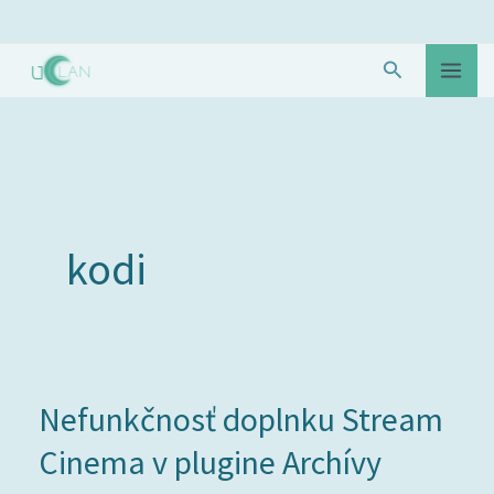
Preskočiť
na
Hľadať
obsah
kodi
Nefunkčnosť
Nefunkčnosť doplnku Stream
doplnku
Cinema v plugine Archívy
Stream
Cinema