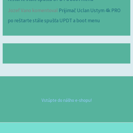
Jozef Vano
komentoval
Prijimač Uclan Ustym 4k PRO
po reštarte stále spušťa UPDT a boot menu
Vstúpte do nášho e-shopu!