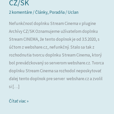
CZ/SK
v
2 komentáre
/
Články
,
Poradňa
/
Uclan
plugine
Archívy
Nefunkčnosť doplnku Stream Cinema v plugine
CZ/SK
Archívy CZ/SK Oznamujeme užívateľom doplnku
Stream CINEMA, že tento doplnok je od 3.5.2020, s
účtom z webshare.cz, nefunkčný. Stalo sa tak z
rozhodnutia tvorcu doplnku Stream Cinema, ktorý
bol prevádzkovaný so serverom webshare.cz. Tvorca
doplnku Stream Cinema sa rozhodol neposkytovať
ďalej tento doplnok pre server webshare.cz a zvolil
si […]
Čítať viac »