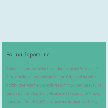
Formulár poradne
Pomocou kontaktného formuláru nám môžete zaslať
Vašu otázku ku prijímačom uClan . Odpoveď na Vašu
otázku zverejníme v čo najkratšom možnom čase, tu na
tejto stránke. Skôr ako položíte otázku použite v našej
poradni voľbu HĽADAŤ, pretože na duplicitné otázky