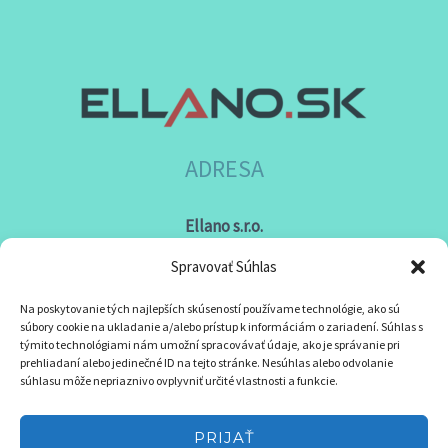
ADRESA
Ellano s.r.o.
Sídlo: Štiavnička 211/49
Spravovať Súhlas
97681 Podbrezová
Na poskytovanie tých najlepších skúseností používame technológie, ako sú
Slovenská republika
súbory cookie na ukladanie a/alebo prístup k informáciám o zariadení. Súhlas s
týmito technológiami nám umožní spracovávať údaje, ako je správanie pri
prehliadaní alebo jedinečné ID na tejto stránke. Nesúhlas alebo odvolanie
súhlasu môže nepriaznivo ovplyvniť určité vlastnosti a funkcie.
PRIJAŤ
KONTAKT