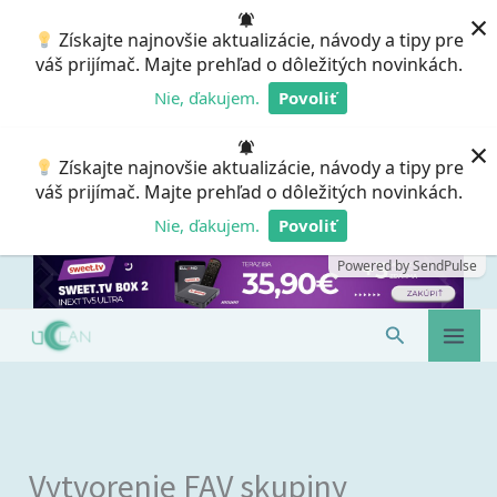
Preskočiť
×
Získajte najnovšie aktualizácie, návody a tipy pre
na
váš prijímač. Majte prehľad o dôležitých novinkách.
obsah
Nie, ďakujem.
Povoliť
Powered by SendPulse
×
Získajte najnovšie aktualizácie, návody a tipy pre
váš prijímač. Majte prehľad o dôležitých novinkách.
Nie, ďakujem.
Povoliť
Powered by SendPulse
Hľadať
Vytvorenie FAV skupiny