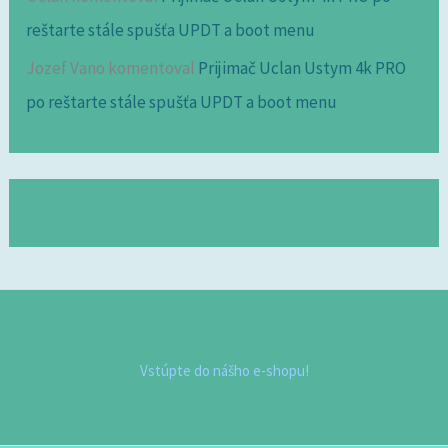
reštarte stále spušťa UPDT a boot menu
Jozef Vano
komentoval
Prijimač Uclan Ustym 4k PRO
po reštarte stále spušťa UPDT a boot menu
Vstúpte do nášho e-shopu!