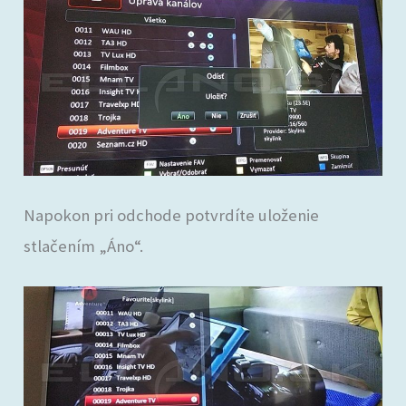
Napokon pri odchode potvrdíte uloženie
stlačením „Áno“.