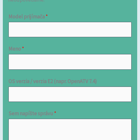
Model prijímača
*
Meno
*
OS verzia / verzia E2 (napr. OpenATV 7.4)
Sem napíšte správu
*