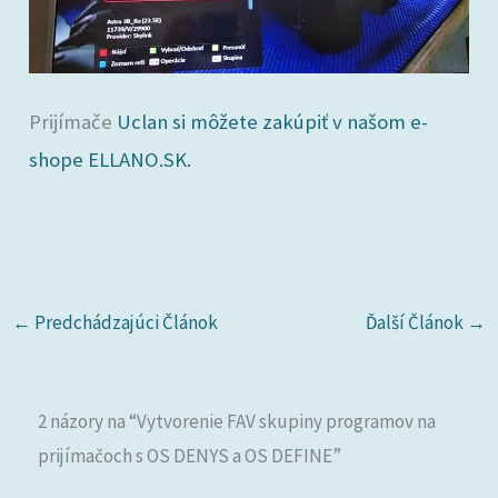
Prijímače
Uclan si môžete zakúpiť v našom e-
shope ELLANO.SK.
←
Predchádzajúci Článok
Ďalší Článok
→
2 názory na “Vytvorenie FAV skupiny programov na
prijímačoch s OS DENYS a OS DEFINE”