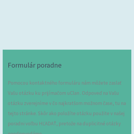
Formulár poradne
Pomocou kontaktného formuláru nám môžete zaslať
Vašu otázku ku prijímačom uClan . Odpoveď na Vašu
otázku zverejníme v čo najkratšom možnom čase, tu na
tejto stránke. Skôr ako položíte otázku použite v našej
poradni voľbu HĽADAŤ, pretože na duplicitné otázky
neodpovedáme.