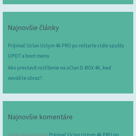
Najnovšie články
Prijimač Uclan Ustym 4k PRO po reštarte stále spušťa
UPDT a boot menu
Ako prestaviť rozlíšenie na uClan D-BOX 4K, keď
nevidíte obraz?
Najnovšie komentáre
Uclan
komentoval
Prijimač Uclan Ustym 4k PRO po